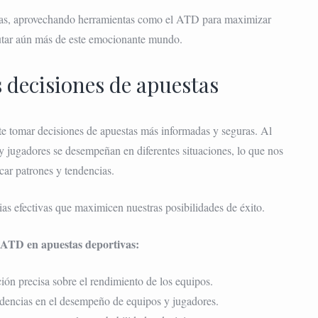
tivas, aprovechando herramientas como el ATD para maximizar
rutar aún más de este emocionante mundo.
 decisiones de apuestas
e tomar decisiones de apuestas más informadas y seguras. Al
 jugadores se desempeñan en diferentes situaciones, lo que nos
icar patrones y tendencias.
gias efectivas que maximicen nuestras posibilidades de éxito.
r ATD en apuestas deportivas:
ión precisa sobre el rendimiento de los equipos.
endencias en el desempeño de equipos y jugadores.