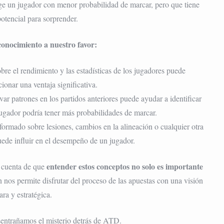
lige un jugador con menor probabilidad de marcar, pero que tiene
potencial para sorprender.
conocimiento a nuestro favor:
bre el rendimiento y las estadísticas de los jugadores puede
ionar una ventaja significativa.
ar patrones en los partidos anteriores puede ayudar a identificar
ugador podría tener más probabilidades de marcar.
ormado sobre lesiones, cambios en la alineación o cualquier otra
uede influir en el desempeño de un jugador.
entender estos conceptos no solo es importante
 cuenta de que
n nos permite disfrutar del proceso de las apuestas con una visión
ara y estratégica.
ntrañamos el misterio detrás de ATD.