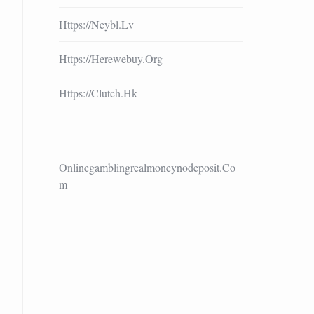
Https://neybl.lv
Https://herewebuy.org
Https://clutch.hk
Onlinegamblingrealmoneynodeposit.co
M