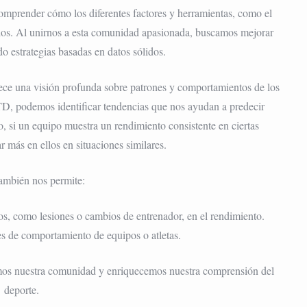
comprender cómo los diferentes factores y herramientas, como el
tados. Al unirnos a esta comunidad apasionada, buscamos mejorar
do estrategias basadas en datos sólidos.
rece una visión profunda sobre patrones y comportamientos de los
TD, podemos identificar tendencias que nos ayudan a predecir
o, si un equipo muestra un rendimiento consistente en ciertas
 más en ellos en situaciones similares.
ambién nos permite:
os, como lesiones o cambios de entrenador, en el rendimiento.
es de comportamiento de equipos o atletas.
emos nuestra comunidad y enriquecemos nuestra comprensión del
deporte.