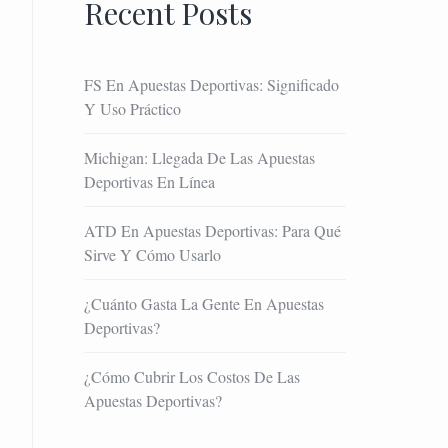
Recent Posts
FS En Apuestas Deportivas: Significado
Y Uso Práctico
Michigan: Llegada De Las Apuestas
Deportivas En Línea
ATD En Apuestas Deportivas: Para Qué
Sirve Y Cómo Usarlo
¿Cuánto Gasta La Gente En Apuestas
Deportivas?
¿Cómo Cubrir Los Costos De Las
Apuestas Deportivas?