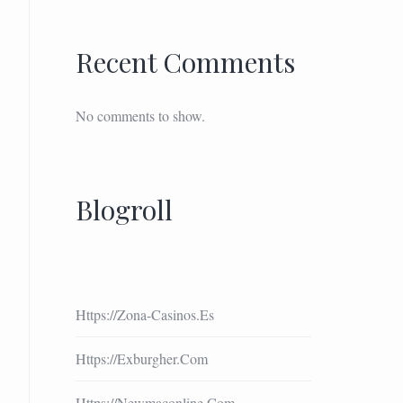
Recent Comments
No comments to show.
Blogroll
Https://zona-Casinos.es
Https://exburgher.com
Https://newmaconline.com