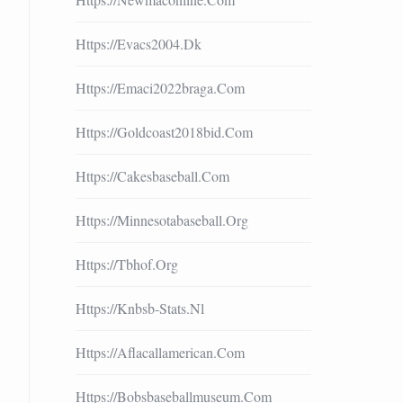
Https://evacs2004.dk
Https://emaci2022braga.com
Https://goldcoast2018bid.com
Https://cakesbaseball.com
Https://minnesotabaseball.org
Https://tbhof.org
Https://knbsb-Stats.nl
Https://aflacallamerican.com
Https://bobsbaseballmuseum.com