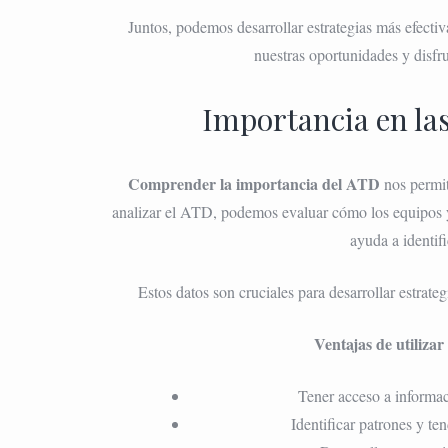
Juntos, podemos desarrollar estrategias más efec
nuestras oportunidades y disf
Importancia en las
Comprender la importancia del ATD
nos permit
analizar el ATD, podemos evaluar cómo los equipos y
ayuda a identif
Estos datos son cruciales para desarrollar estrate
Ventajas de utiliza
Tener acceso a informac
Identificar patrones y t