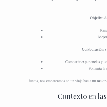
Objetivo d
Toma
Mejor
Colaboración y
Compartir experiencias y c
Fomenta la 
Juntos, nos embarcamos en un viaje hacia un mejor e
Contexto en las