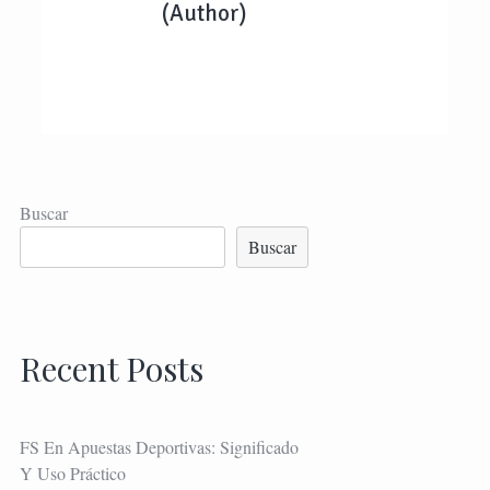
(Author)
Buscar
Buscar
Recent Posts
FS En Apuestas Deportivas: Significado
Y Uso Práctico