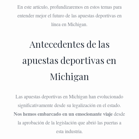
En este artículo, profundizaremos en estos temas para
entender mejor el futuro de las apuestas deportivas en
línea en Michigan.
Antecedentes de las
apuestas deportivas en
Michigan
Las apuestas deportivas en Michigan han evolucionado
significativamente desde su legalización en el estado.
Nos hemos embarcado en un emocionante viaje
desde
la aprobación de la legislación que abrió las puertas a
esta industria.