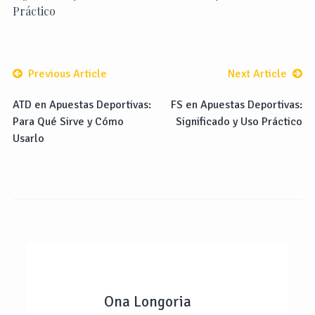
Práctico
Previous Article
Next Article
ATD en Apuestas Deportivas:
FS en Apuestas Deportivas:
Para Qué Sirve y Cómo
Significado y Uso Práctico
Usarlo
Ona Longoria