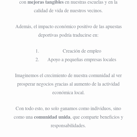
mejoras tangibles
con
en nuestras escuelas y en la
calidad de vida de nuestros vecinos.
Además, el impacto económico positivo de las apuestas
deportivas podría traducirse en:
Creación de empleo
Apoyo a pequeñas empresas locales
Imaginemos el crecimiento de nuestra comunidad al ver
prosperar negocios gracias al aumento de la actividad
económica local.
Con todo esto, no solo ganamos como individuos, sino
comunidad unida
como una
, que comparte beneficios y
responsabilidades.