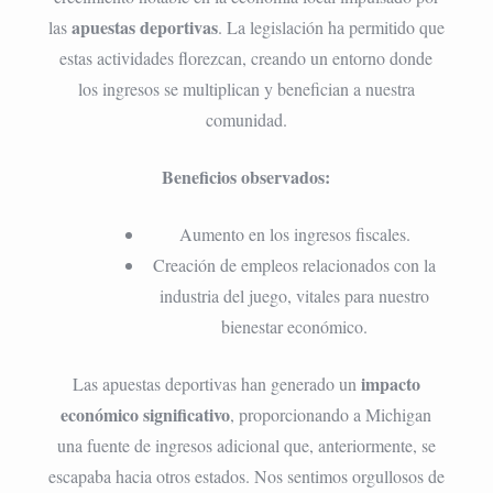
apuestas deportivas
las
. La legislación ha permitido que
estas actividades florezcan, creando un entorno donde
los ingresos se multiplican y benefician a nuestra
comunidad.
Beneficios observados:
Aumento en los ingresos fiscales.
Creación de empleos relacionados con la
industria del juego, vitales para nuestro
bienestar económico.
impacto
Las apuestas deportivas han generado un
económico significativo
, proporcionando a Michigan
una fuente de ingresos adicional que, anteriormente, se
escapaba hacia otros estados. Nos sentimos orgullosos de