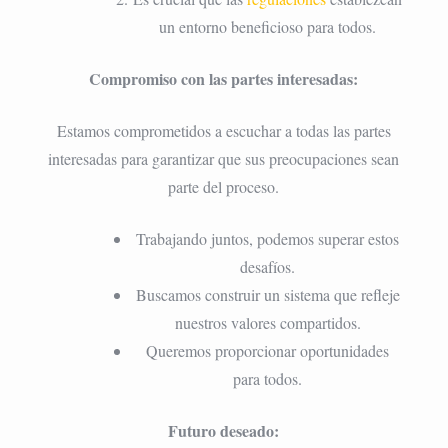
un entorno beneficioso para todos.
Compromiso con las partes interesadas:
Estamos comprometidos a escuchar a todas las partes
interesadas para garantizar que sus preocupaciones sean
parte del proceso.
Trabajando juntos, podemos superar estos
desafíos.
Buscamos construir un sistema que refleje
nuestros valores compartidos.
Queremos proporcionar oportunidades
para todos.
Futuro deseado: