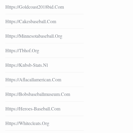
Https://goldcoast2018bid.com
Https://cakesbaseball.com
Https://minnesotabaseball.org
Https://tbhof.org
Https://knbsb-Stats.nl
Https://aflacallamerican.com
Https://bobsbaseballmuseum.com
Https://heroes-Baseball.com
Https://whitecleats.org