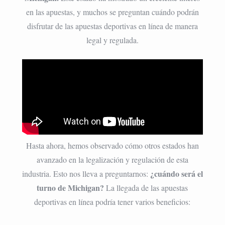
Deportivas
en las apuestas, y muchos se preguntan cuándo podrán
en
disfrutar de las apuestas deportivas en línea de manera
Línea
legal y regulada.
Hasta ahora, hemos observado cómo otros estados han
avanzado en la legalización y regulación de esta
¿cuándo será el
industria. Esto nos lleva a preguntarnos:
turno de Michigan?
La llegada de las apuestas
deportivas en línea podría tener varios beneficios: