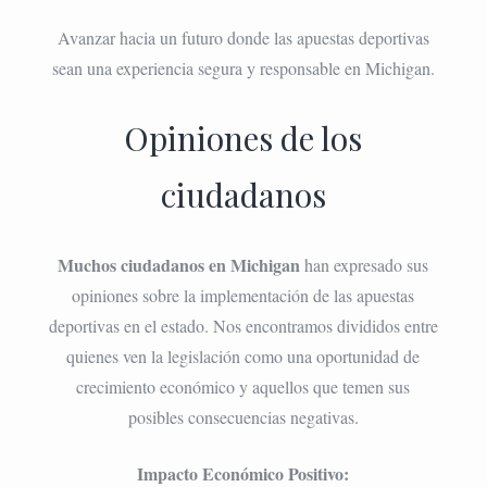
Avanzar hacia un futuro donde las apuestas deportivas
sean una experiencia segura y responsable en Michigan.
Opiniones de los
ciudadanos
Muchos ciudadanos en Michigan
han expresado sus
opiniones sobre la implementación de las apuestas
deportivas en el estado. Nos encontramos divididos entre
quienes ven la legislación como una oportunidad de
crecimiento económico y aquellos que temen sus
posibles consecuencias negativas.
Impacto Económico Positivo: