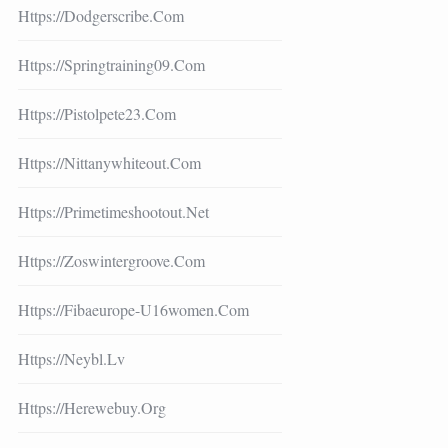
Https://dodgerscribe.com
Https://springtraining09.com
Https://pistolpete23.com
Https://nittanywhiteout.com
Https://primetimeshootout.net
Https://zoswintergroove.com
Https://fibaeurope-U16women.com
Https://neybl.lv
Https://herewebuy.org