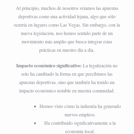
Al principio, muchos de nosotros veíamos las apuestas
deportivas como una actividad lejana, algo que sólo
ocurría en lugares como Las Vegas. Sin embargo, con la
nueva legislación, nos hemos sentido parte de un
movimiento más amplio que busca integrar estas
prácticas en nuestro día a día.
Impacto económico significativo:
La legalización no
solo ha cambiado la forma en que percibimos las
apuestas deportivas, sino que también ha tenido un
impacto económico notable en nuestra comunidad.
Hemos visto cómo la industria ha generado
nuevos empleos.
Ha contribuido significativamente a la
economía local.