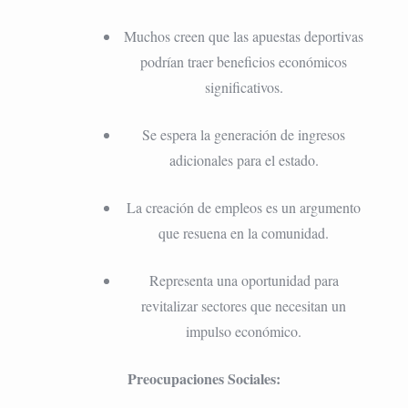
Muchos creen que las apuestas deportivas
podrían traer beneficios económicos
significativos.
Se espera la generación de ingresos
adicionales para el estado.
La creación de empleos es un argumento
que resuena en la comunidad.
Representa una oportunidad para
revitalizar sectores que necesitan un
impulso económico.
Preocupaciones Sociales: