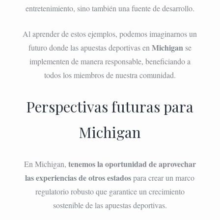
entretenimiento, sino también una fuente de desarrollo.
Al aprender de estos ejemplos, podemos imaginarnos un
Michigan
futuro donde las apuestas deportivas en
se
implementen de manera responsable, beneficiando a
todos los miembros de nuestra comunidad.
Perspectivas futuras para
Michigan
tenemos la oportunidad de aprovechar
En Michigan,
las experiencias de otros estados
para crear un marco
regulatorio robusto que garantice un crecimiento
sostenible de las apuestas deportivas.