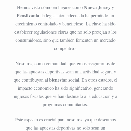
Nueva Jersey
Hemos visto cómo en lugares como
y
Pensilvania
, la legislación adecuada ha permitido un
crecimiento controlado y beneficioso. La clave ha sido
establecer regulaciones claras que no solo protejan a los
consumidores, sino que también fomenten un mercado
competitivo.
Nosotros, como comunidad, queremos asegurarnos de
que las apuestas deportivas sean una actividad segura y
bienestar social
que contribuyan al
. En otros estados, el
impacto económico ha sido significativo, generando
ingresos fiscales que se han destinado a la educación y a
programas comunitarios.
Este aspecto es crucial para nosotros, ya que deseamos
que las apuestas deportivas no solo sean un