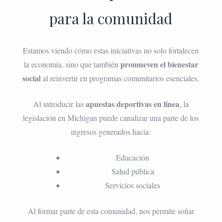
para la comunidad
Estamos viendo cómo estas iniciativas no solo fortalecen
promueven el bienestar
la economía, sino que también
social
al reinvertir en programas comunitarios esenciales.
apuestas deportivas en línea
Al introducir las
, la
legislación en Michigan puede canalizar una parte de los
ingresos generados hacia:
Educación
Salud pública
Servicios sociales
Al formar parte de esta comunidad, nos permite soñar