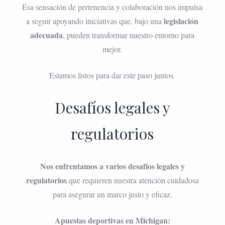
Esa sensación de pertenencia y colaboración nos impulsa
legislación
a seguir apoyando iniciativas que, bajo una
adecuada
, pueden transformar nuestro entorno para
mejor.
Estamos listos para dar este paso juntos.
Desafíos legales y
regulatorios
Nos enfrentamos a varios desafíos legales y
regulatorios
que requieren nuestra atención cuidadosa
para asegurar un marco justo y eficaz.
Apuestas deportivas en Michigan: